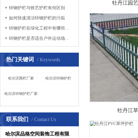
牡丹江园
锌钢护栏与铁艺护栏有何区别
如何快速清洁锌钢护栏的污垢
锌钢护栏在绿化工程中有哪些...
锌钢护栏是否适合户外运动场...
K
热门关键词
Keywords
哈尔滨围栏厂家
哈尔滨锌钢护栏
哈尔滨锌钢护栏厂家
牡丹江
C
联系我们
Contact Us
哈尔滨品格空间装饰工程有限