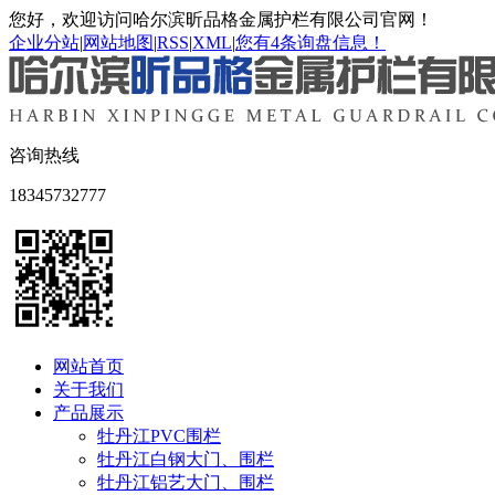
您好，欢迎访问哈尔滨昕品格金属护栏有限公司官网！
企业分站
|
网站地图
|
RSS
|
XML
|
您有
4
条询盘信息！
咨询热线
18345732777
网站首页
关于我们
产品展示
牡丹江PVC围栏
牡丹江白钢大门、围栏
牡丹江铝艺大门、围栏