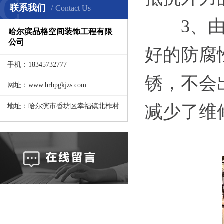
C
联系我们
Contact Us
3、
哈尔滨品格空间装饰工程有限
公司
好的防腐
手机：18345732777
锈，不会
网址：www.hrbpgkjzs.com
减少了维
地址：哈尔滨市香坊区幸福镇北柞村