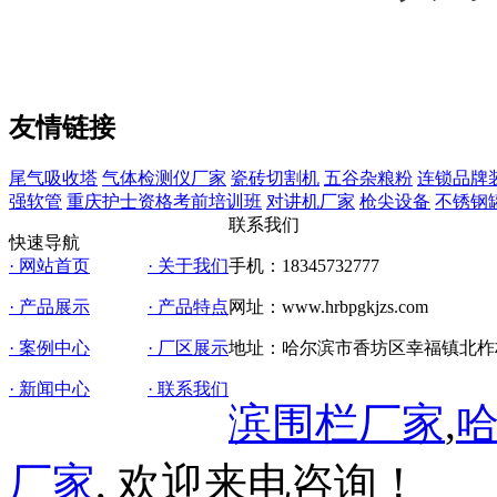
友情链接
尾气吸收塔
气体检测仪厂家
瓷砖切割机
五谷杂粮粉
连锁品牌
强软管
重庆护士资格考前培训班
对讲机厂家
枪尖设备
不锈钢
联系我们
快速导航
· 网站首页
· 关于我们
手机：18345732777
· 产品展示
· 产品特点
网址：www.hrbpgkjzs.com
· 案例中心
· 厂区展示
地址：哈尔滨市香坊区幸福镇北柞
· 新闻中心
· 联系我们
滨围栏厂家
,
厂家
, 欢迎来电咨询！