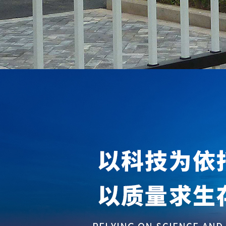
鹤岗锌钢护栏
鹤岗市政护栏
鹤岗基坑护栏
鹤岗草坪护栏
鹤岗护栏网片
哈尔滨昕品格金属护栏
0451-51883795